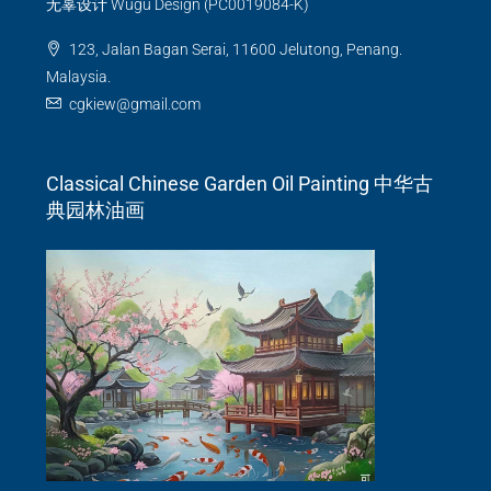
无辜设计 Wugu Design (PC0019084-K)
123, Jalan Bagan Serai, 11600 Jelutong, Penang.
Malaysia.
cgkiew@gmail.com
Classical Chinese Garden Oil Painting 中华古
典园林油画