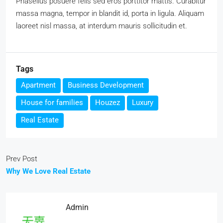
Phasellus posuere felis sed eros porttitor mattis. Curabitur
massa magna, tempor in blandit id, porta in ligula. Aliquam
laoreet nisl massa, at interdum mauris sollicitudin et.
Tags
Apartment
Business Development
House for families
Houzez
Luxury
Real Estate
Prev Post
Why We Love Real Estate
Admin